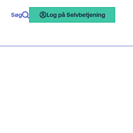
Søg
Log på Selvbetjening