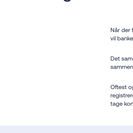
Når der f
vil bank
Det samm
sammenh
Oftest o
registre
tage kont